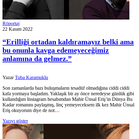
Röportaj
22 Kasım 2022
“Erilliği ortadan kaldıramayız belki ama
bu onunla kavga edemeyeceğimiz
anlamına da gelmez.”
Yazar
Tuba Karamuklu
Son zamanlarda bazı buluşmaların tesadüf olmadığına ciddi ciddi
kafa yormaya başladım. Yaklaşık bir ay önce neredeyse günlük gibi
kullandığım Instagram hesabımdan Mahir Ünsal Eriş’in Dünya Bu
Kadar romanını paylaşmış, linç yemeyeceksem ilk kez Mahir Ünsal
Eriş okuyorum diye de not…
Yazıyı göster