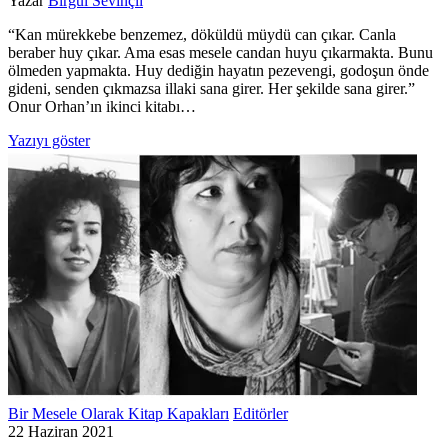
Yazar
Birgül Sevinçli
“Kan mürekkebe benzemez, döküldü müydü can çıkar. Canla
beraber huy çıkar. Ama esas mesele candan huyu çıkarmakta. Bunu
ölmeden yapmakta. Huy dediğin hayatın pezevengi, godoşun önde
gideni, senden çıkmazsa illaki sana girer. Her şekilde sana girer.”
Onur Orhan’ın ikinci kitabı…
Yazıyı göster
Bir Mesele Olarak Kitap Kapakları
Editörler
22 Haziran 2021