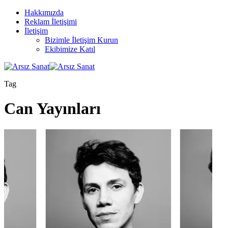
Hakkımızda
Reklam İletişimi
İletişim
Bizimle İletişim Kurun
Ekibimize Katıl
Tag
Can Yayınları