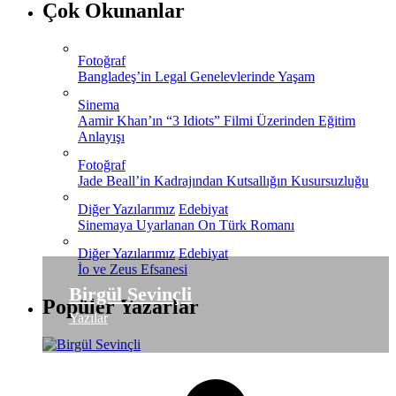
Çok Okunanlar
Fotoğraf
Bangladeş’in Legal Genelevlerinde Yaşam
Sinema
Aamir Khan’ın “3 Idiots” Filmi Üzerinden Eğitim
Anlayışı
Fotoğraf
Jade Beall’in Kadrajından Kutsallığın Kusursuzluğu
Diğer Yazılarımız
Edebiyat
Sinemaya Uyarlanan On Türk Romanı
Diğer Yazılarımız
Edebiyat
İo ve Zeus Efsanesi
Birgül Sevinçli
Popüler Yazarlar
Yazılar