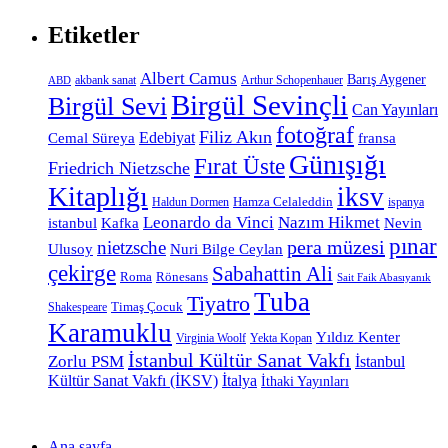
Etiketler
Albert Camus
Barış Aygener
akbank sanat
Arthur Schopenhauer
ABD
Birgül Sevinçli
Birgül Sevi
Can Yayınları
fotoğraf
Filiz Akın
Edebiyat
Cemal Süreya
fransa
Günışığı
Fırat Üste
Friedrich Nietzsche
Kitaplığı
iksv
Hamza Celaleddin
Haldun Dormen
ispanya
Leonardo da Vinci
Nazım Hikmet
istanbul
Kafka
Nevin
pınar
pera müzesi
nietzsche
Ulusoy
Nuri Bilge Ceylan
çekirge
Sabahattin Ali
Roma
Rönesans
Sait Faik Abasıyanık
Tuba
Tiyatro
Timaş Çocuk
Shakespeare
Karamuklu
Yıldız Kenter
Virginia Woolf
Yekta Kopan
İstanbul Kültür Sanat Vakfı
Zorlu PSM
İstanbul
Kültür Sanat Vakfı (İKSV)
İtalya
İthaki Yayınları
Ana sayfa