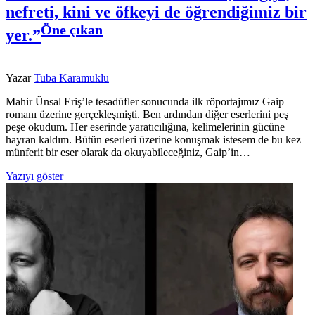
nefreti, kini ve öfkeyi de öğrendiğimiz bir
Öne çıkan
yer.”
Yazar
Tuba Karamuklu
Mahir Ünsal Eriş’le tesadüfler sonucunda ilk röportajımız Gaip
romanı üzerine gerçekleşmişti. Ben ardından diğer eserlerini peş
peşe okudum. Her eserinde yaratıcılığına, kelimelerinin gücüne
hayran kaldım. Bütün eserleri üzerine konuşmak istesem de bu kez
münferit bir eser olarak da okuyabileceğiniz, Gaip’in…
Yazıyı göster