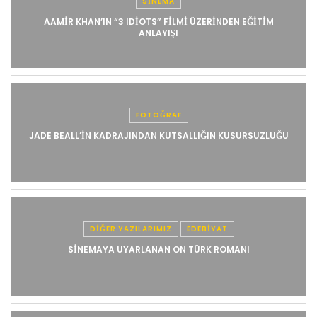
SINEMA
AAMIR KHAN’IN “3 IDIOTS” FILMI ÜZERINDEN EĞITIM
ANLAYIŞI
FOTOĞRAF
JADE BEALL’IN KADRAJINDAN KUTSALLIĞIN KUSURSUZLUĞU
DIĞER YAZILARIMIZ
EDEBIYAT
SINEMAYA UYARLANAN ON TÜRK ROMANI