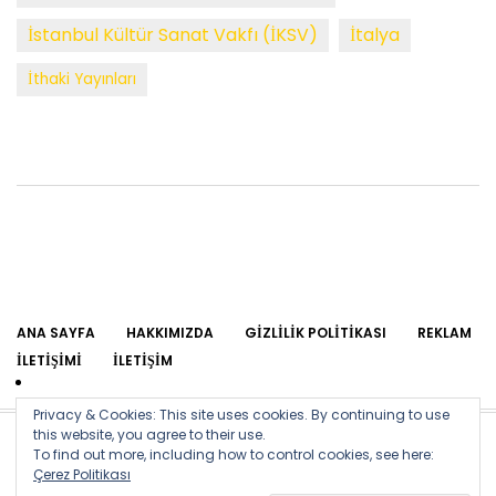
İstanbul Kültür Sanat Vakfı (İKSV)
İtalya
İthaki Yayınları
ANA SAYFA
HAKKIMIZDA
GIZLILIK POLITIKASI
REKLAM
İLETIŞIMI
İLETIŞIM
Privacy & Cookies: This site uses cookies. By continuing to use
this website, you agree to their use.
To find out more, including how to control cookies, see here:
Site içinde yer alan yazıların yayın hakkı arsizsanat.com ekibine
Çerez Politikası
aittir. Başka bir amaçla ve herhangi bir web sitesinde izinsiz