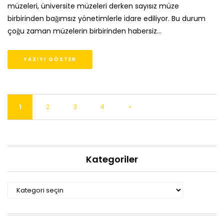
müzeleri, üniversite müzeleri derken sayısız müze
birbirinden bağımsız yönetimlerle idare ediliyor. Bu durum
çoğu zaman müzelerin birbirinden habersiz…
YAZIYI GÖSTER
1
2
3
4
»
Kategoriler
Kategoriler