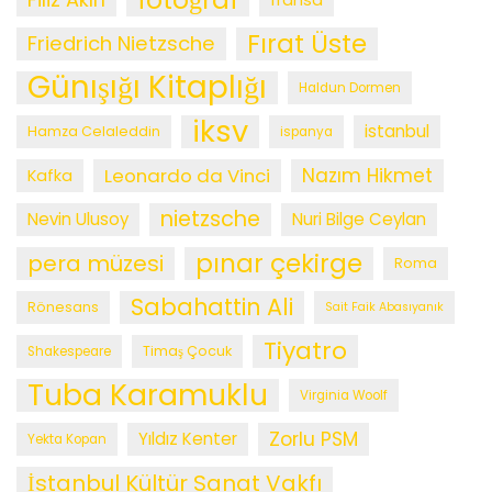
fransa
Fırat Üste
Friedrich Nietzsche
Günışığı Kitaplığı
Haldun Dormen
iksv
istanbul
Hamza Celaleddin
ispanya
Leonardo da Vinci
Nazım Hikmet
Kafka
nietzsche
Nevin Ulusoy
Nuri Bilge Ceylan
pınar çekirge
pera müzesi
Roma
Sabahattin Ali
Rönesans
Sait Faik Abasıyanık
Tiyatro
Timaş Çocuk
Shakespeare
Tuba Karamuklu
Virginia Woolf
Zorlu PSM
Yıldız Kenter
Yekta Kopan
İstanbul Kültür Sanat Vakfı