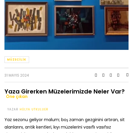
MÜZECILIK
31 MAYIS 2024
Yaza Girerken Müzelerimizde Neler Var?
Öne çıkan
YAZAR
HÜLYA UTKULUER
Yaz sezonu geliyor malum; boş zaman gezginini artıran, sit
alanlarını, antik kentleri, kıyı müzelerini vasıflı vasıfsız