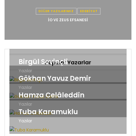
DIĞER YAZILARIMIZ
EDEBIYAT
İO VE ZEUS EFSANESI
Birgül Sevinçli
Popüler Yazarlar
Yazılar
Gökhan Yavuz Demir
Yazılar
Hamza Celâleddin
Yazılar
Tuba Karamuklu
Yazılar