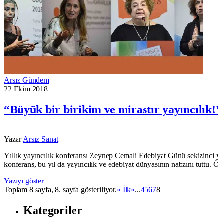
Arsız Gündem
22 Ekim 2018
“Büyük bir birikim ve mirastır yayıncılık!
Yazar
Arsız Sanat
Yıllık yayıncılık konferansı Zeynep Cemali Edebiyat Günü sekizinci yı
konferans, bu yıl da yayıncılık ve edebiyat dünyasının nabzını tuttu
Yazıyı göster
Toplam 8 sayfa, 8. sayfa gösteriliyor.
« İlk
«
...
4
5
6
7
8
Kategoriler