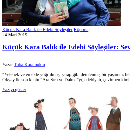
Küçük Kara Balık ile Edebi Söyleşiler
Röportaj
24 Mart 2019
Küçük Kara Balık ile Edebi Söyleşiler: S
Yazar
Tuba Karamuklu
“Yetenek ve emekle yoğrulmuş, şarap gibi demlenmiş bir yaşamın,
Okyay ile son kitabı “Ara Sıra ve Daima”yı, edebiyatı, çevirmen kim
Yazıyı göster