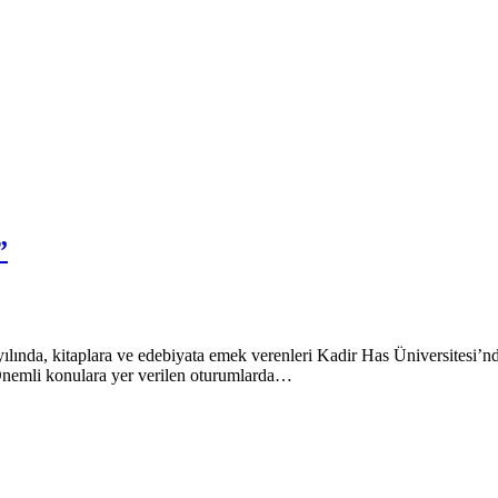
”
lında, kitaplara ve edebiyata emek verenleri Kadir Has Üniversitesi’nde
. Önemli konulara yer verilen oturumlarda…