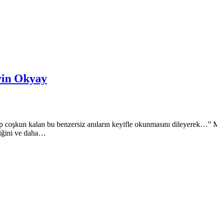
evin Okyay
 hep coşkun kalan bu benzersiz anıların keyifle okunmasını dileyerek…
liğini ve daha…