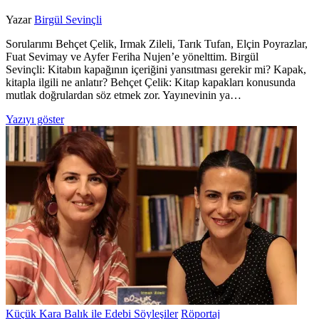
Yazar
Birgül Sevinçli
Sorularımı Behçet Çelik, Irmak Zileli, Tarık Tufan, Elçin Poyrazlar,
Fuat Sevimay ve Ayfer Feriha Nujen’e yönelttim. Birgül
Sevinçli: Kitabın kapağının içeriğini yansıtması gerekir mi? Kapak,
kitapla ilgili ne anlatır? Behçet Çelik: Kitap kapakları konusunda
mutlak doğrulardan söz etmek zor. Yayınevinin ya…
Yazıyı göster
Küçük Kara Balık ile Edebi Söyleşiler
Röportaj