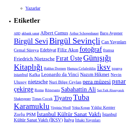
Yazarlar
Etiketler
Albert Camus
Barış Aygener
akbank sanat
Arthur Schopenhauer
ABD
Birgül Sevinçli
Birgül Sevi
Can Yayınları
fotoğraf
Filiz Akın
Edebiyat
Cemal Süreya
fransa
Günışığı
Fırat Üste
Friedrich Nietzsche
Kitaplığı
iksv
Hamza Celaleddin
Haldun Dormen
ispanya
Leonardo da Vinci
Nazım Hikmet
istanbul
Kafka
Nevin
pınar
pera müzesi
nietzsche
Ulusoy
Nuri Bilge Ceylan
çekirge
Sabahattin Ali
Roma
Rönesans
Sait Faik Abasıyanık
Tuba
Tiyatro
Timaş Çocuk
Shakespeare
Karamuklu
Yıldız Kenter
Virginia Woolf
Yekta Kopan
İstanbul Kültür Sanat Vakfı
Zorlu PSM
İstanbul
Kültür Sanat Vakfı (İKSV)
İtalya
İthaki Yayınları