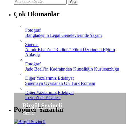
Çok Okunanlar
Fotoğraf
Bangladeş’in Legal Genelevlerinde Yaşam
Sinema
Aamir Khan’ın “3 Idiots” Filmi Üzerinden Eğitim
Anlayışı
Fotoğraf
Jade Beall’in Kadrajından Kutsallığın Kusursuzluğu
Diğer Yazılarımız
Edebiyat
Sinemaya Uyarlanan On Türk Romanı
Diğer Yazılarımız
Edebiyat
İo ve Zeus Efsanesi
Birgül Sevinçli
Popüler Yazarlar
Yazılar