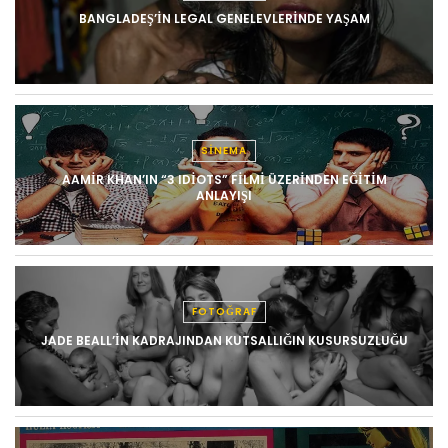
BANGLADEŞ’IN LEGAL GENELEVLERINDE YAŞAM
SINEMA
AAMIR KHAN’IN “3 IDIOTS” FILMI ÜZERINDEN EĞITIM
ANLAYIŞI
FOTOĞRAF
JADE BEALL’IN KADRAJINDAN KUTSALLIĞIN KUSURSUZLUĞU