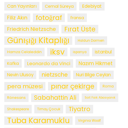
Can Yayınları
Edebiyat
Cemal Süreya
fotoğraf
Filiz Akın
fransa
Fırat Üste
Friedrich Nietzsche
Günışığı Kitaplığı
Haldun Dormen
iksv
istanbul
Hamza Celaleddin
ispanya
Leonardo da Vinci
Nazım Hikmet
Kafka
nietzsche
Nevin Ulusoy
Nuri Bilge Ceylan
pınar çekirge
pera müzesi
Roma
Sabahattin Ali
Rönesans
Sait Faik Abasıyanık
Tiyatro
Timaş Çocuk
Shakespeare
Tuba Karamuklu
Virginia Woolf