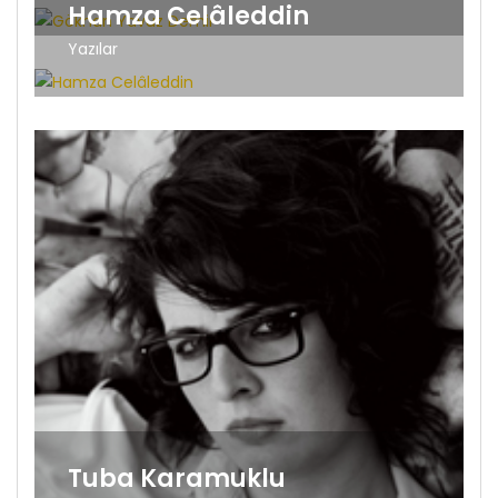
Hamza Celâleddin
Yazılar
Tuba Karamuklu