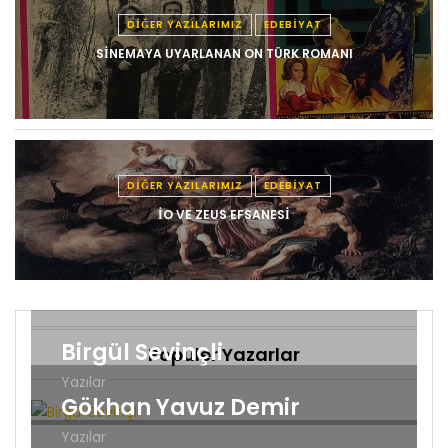
DIĞER YAZILARIMIZ
EDEBIYAT
SINEMAYA UYARLANAN ON TÜRK ROMANI
DIĞER YAZILARIMIZ
EDEBIYAT
İO VE ZEUS EFSANESI
Birgül Sevinçli
Popüler Yazarlar
Yazılar
Gökhan Yavuz Demir
Yazılar