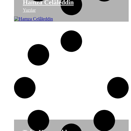
Hamza Celâleddin
Yazılar