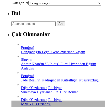
Kategoriler
Bul
Çok Okunanlar
Fotoğraf
Bangladeş’in Legal Genelevlerinde Yaşam
Sinema
Aamir Khan’ın “3 Idiots” Filmi Üzerinden Eğitim
Anlayışı
Fotoğraf
Jade Beall’in Kadrajından Kutsallığın Kusursuzluğu
Diğer Yazılarımız
Edebiyat
Sinemaya Uyarlanan On Türk Romanı
Diğer Yazılarımız
Edebiyat
İo ve Zeus Efsanesi