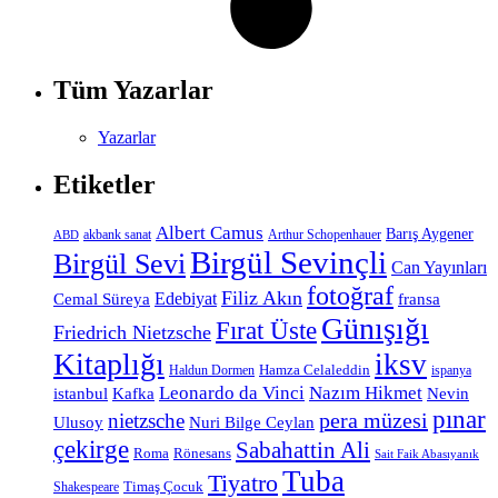
Tüm Yazarlar
Yazarlar
Etiketler
Albert Camus
Barış Aygener
akbank sanat
Arthur Schopenhauer
ABD
Birgül Sevinçli
Birgül Sevi
Can Yayınları
fotoğraf
Filiz Akın
Edebiyat
Cemal Süreya
fransa
Günışığı
Fırat Üste
Friedrich Nietzsche
Kitaplığı
iksv
Hamza Celaleddin
Haldun Dormen
ispanya
Leonardo da Vinci
Nazım Hikmet
istanbul
Kafka
Nevin
pınar
pera müzesi
nietzsche
Ulusoy
Nuri Bilge Ceylan
çekirge
Sabahattin Ali
Roma
Rönesans
Sait Faik Abasıyanık
Tuba
Tiyatro
Timaş Çocuk
Shakespeare