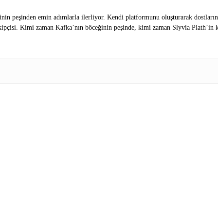
n peşinden emin adımlarla ilerliyor. Kendi platformunu oluşturarak dostlarını 
kipçisi. Kimi zaman Kafka’nın böceğinin peşinde, kimi zaman Slyvia Plath’in k