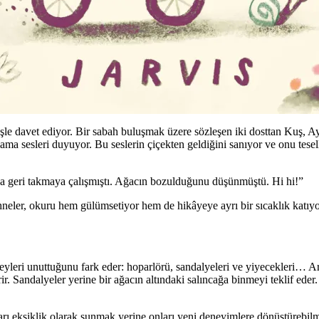
işle davet ediyor. Bir sabah buluşmak üzere sözleşen iki dosttan Kuş, Ay
ama sesleri duyuyor. Bu seslerin çiçekten geldiğini sanıyor ve onu tese
ca geri takmaya çalışmıştı. Ağacın bozulduğunu düşünmüştü. Hi hi!”
eler, okuru hem gülümsetiyor hem de hikâyeye ayrı bir sıcaklık katıyor
şeyleri unuttuğunu fark eder: hoparlörü, sandalyeleri ve yiyecekleri… A
ir. Sandalyeler yerine bir ağacın altındaki salıncağa binmeyi teklif ede
arı eksiklik olarak sunmak yerine onları yeni deneyimlere dönüştürebilm