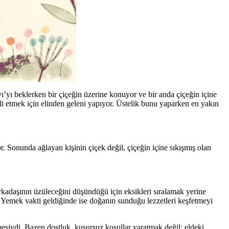
ı’yı beklerken bir çiçeğin üzerine konuyor ve bir anda çiçeğin içine
lli etmek için elinden geleni yapıyor. Üstelik bunu yaparken en yakın
. Sonunda ağlayan kişinin çiçek değil, çiçeğin içine sıkışmış olan
rkadaşının üzüleceğini düşündüğü için eksikleri sıralamak yerine
r. Yemek vakti geldiğinde ise doğanın sunduğu lezzetleri keşfetmeyi
esiydi. Bazen dostluk, kusursuz koşullar yaratmak değil; eldeki