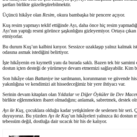
şartları birlikte güzelleştirebilmektir.
Üçüncü hikâye olan
Resim,
okura bambaşka bir pencere açıyor.
Kuş resim yapmayı teklif ettiğinde Ayı, daha önce hiç resim yapmadığı
Ayı’nın yaptığı resmi görünce şaşkınlığını gizleyemiyor. Ortaya çıka
etmiyorlar.
Bu durum Kuş’un kalbini kırıyor. Sessizce uzaklaşıp yalnız kalmak ist
odasına asmak istediğini belirtiyor.
İşte hikâyenin en kıymetli yanı da burada saklı. Bazen tek bir samimi
dostun içten desteği de yürümeye devam etmemizi sağlayabilir. Kim bi
Son hikâye olan
Battaniye
ise sarılmanın, korunmanın ve güvende hiss
yakınlığına ve kendimizi ait hissedeceğimiz bir yere ihtiyacı var.
Serinin devam kitapları olan
Yıldızlar ve Diğer Öyküler
ile
Dev Macer
birlikte eğlenmekten ibaret olmadığını; anlamak, sabretmek, destek ol
Ayı ile Kuş,
çocuklara olduğu kadar yetişkinlere de seslenen bir seri.
duyuyoruz. Bu yüzden
Ayı ile Kuş
’un hikâyeleri yalnızca iki dostun m
tebessüm değil, dostluğa dair sıcacık bir his de kalıyor.