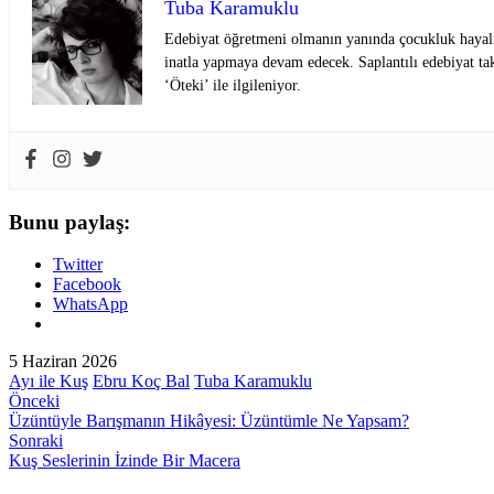
Tuba Karamuklu
Edebiyat öğretmeni olmanın yanında çocukluk hayalini
inatla yapmaya devam edecek. Saplantılı edebiyat ta
‘Öteki’ ile ilgileniyor.
Bunu paylaş:
Twitter
Facebook
WhatsApp
5 Haziran 2026
Ayı ile Kuş
Ebru Koç Bal
Tuba Karamuklu
Önceki
Üzüntüyle Barışmanın Hikâyesi: Üzüntümle Ne Yapsam?
Sonraki
Kuş Seslerinin İzinde Bir Macera