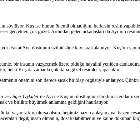
nı söylüyor. Kuş ise bunun önemli olmadığını, herkesin resim yapabilec
n eser gerçekten çok güzel. Ardından gelen arkadaşları da Ayı’nın resm
iyor. Fakat Ayı, dostunun üzüntüsüne kayıtsız kalamıyor. Kuş’un yanına
 cümle, bir insanın vazgeçmek üzere olduğu hayalini yeniden canlandırab
lir, belki Kuş da zamanla çok daha güzel resimler yapacaktır.
etmenin önemini son derece sıcak bir olay örgüsüyle anlatıyor. Çünkü 
a ve Diğer Öyküler
de Ayı ile Kuş’un dostluğunu farklı maceralar üze
mak ve birlikte büyümek anlamına geldiğini hatırlatıyor.
 Çünkü yaşımız kaç olursa olsun, hepimiz bazen anlaşılmaya, bazen cesar
aceraları değil; insan olmanın, dost kalabilmenin ve kalbe dokunan küçük 