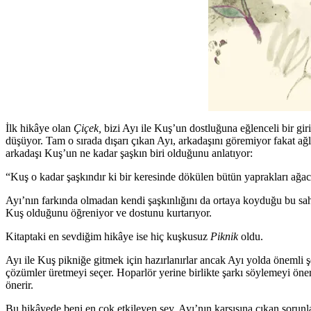
İlk hikâye olan
Çiçek,
bizi Ayı ile Kuş’un dostluğuna eğlenceli bir gir
düşüyor. Tam o sırada dışarı çıkan Ayı, arkadaşını göremiyor fakat ağl
arkadaşı Kuş’un ne kadar şaşkın biri olduğunu anlatıyor:
“Kuş o kadar şaşkındır ki bir keresinde dökülen bütün yaprakları ağa
Ayı’nın farkında olmadan kendi şaşkınlığını da ortaya koyduğu bu sahn
Kuş olduğunu öğreniyor ve dostunu kurtarıyor.
Kitaptaki en sevdiğim hikâye ise hiç kuşkusuz
Piknik
oldu.
Ayı ile Kuş pikniğe gitmek için hazırlanırlar ancak Ayı yolda önemli 
çözümler üretmeyi seçer. Hoparlör yerine birlikte şarkı söylemeyi öner
önerir.
Bu hikâyede beni en çok etkileyen şey, Ayı’nın karşısına çıkan sorunl