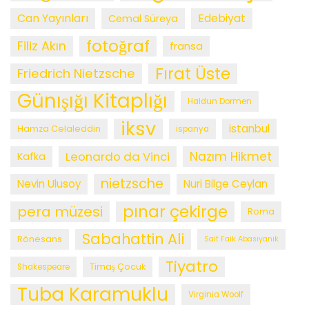
Can Yayınları
Edebiyat
Cemal Süreya
fotoğraf
Filiz Akın
fransa
Fırat Üste
Friedrich Nietzsche
Günışığı Kitaplığı
Haldun Dormen
iksv
istanbul
Hamza Celaleddin
ispanya
Leonardo da Vinci
Nazım Hikmet
Kafka
nietzsche
Nevin Ulusoy
Nuri Bilge Ceylan
pınar çekirge
pera müzesi
Roma
Sabahattin Ali
Rönesans
Sait Faik Abasıyanık
Tiyatro
Timaş Çocuk
Shakespeare
Tuba Karamuklu
Virginia Woolf