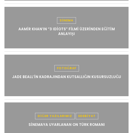
SINEMA
AAMIR KHAN’IN “3 IDIOTS” FILMI ÜZERINDEN EĞITIM
ANLAYIŞI
FOTOĞRAF
JADE BEALL’IN KADRAJINDAN KUTSALLIĞIN KUSURSUZLUĞU
DIĞER YAZILARIMIZ
EDEBIYAT
SINEMAYA UYARLANAN ON TÜRK ROMANI