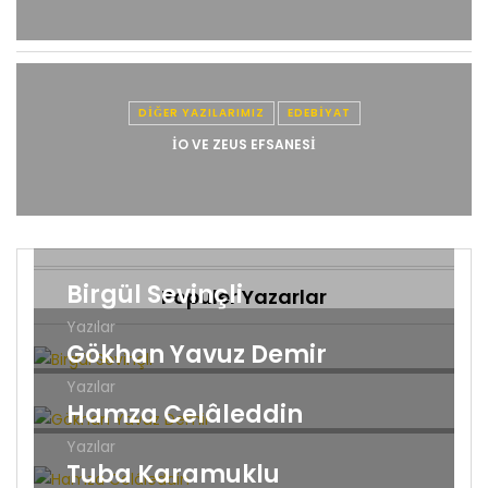
DIĞER YAZILARIMIZ
EDEBIYAT
İO VE ZEUS EFSANESI
Birgül Sevinçli
Popüler Yazarlar
Yazılar
Gökhan Yavuz Demir
Yazılar
Hamza Celâleddin
Yazılar
Tuba Karamuklu