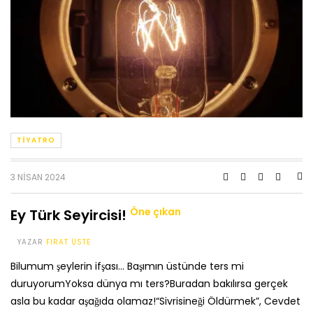
TIYATRO
3 NISAN 2024
Öne çıkan
Ey Türk Seyircisi!
YAZAR
FIRAT ÜSTE
Bilumum şeylerin ifşası… Başımın üstünde ters mi
duruyorumYoksa dünya mı ters?Buradan bakılırsa gerçek
asla bu kadar aşağıda olamaz!“Sivrisineği Öldürmek”, Cevdet