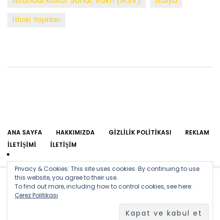
İstanbul Kültür Sanat Vakfı (İKSV)
İtalya
İthaki Yayınları
ANA SAYFA
HAKKIMIZDA
GIZLILIK POLITIKASI
REKLAM
İLETIŞIMI
İLETIŞIM
Privacy & Cookies: This site uses cookies. By continuing to use
this website, you agree to their use.
To find out more, including how to control cookies, see here:
Site içinde yer alan yazıların yayın hakkı arsizsanat.com ekibine
Çerez Politikası
aittir. Başka bir amaçla ve herhangi bir web sitesinde izinsiz
kullanılamaz.