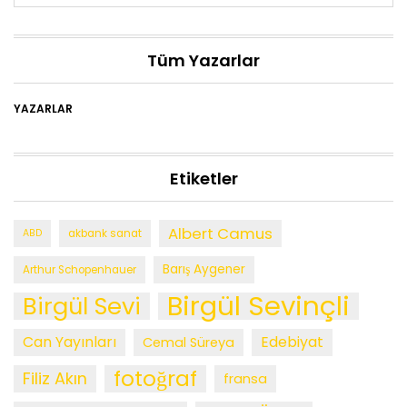
Tüm Yazarlar
YAZARLAR
Etiketler
Albert Camus
ABD
akbank sanat
Barış Aygener
Arthur Schopenhauer
Birgül Sevinçli
Birgül Sevi
Can Yayınları
Edebiyat
Cemal Süreya
fotoğraf
Filiz Akın
fransa