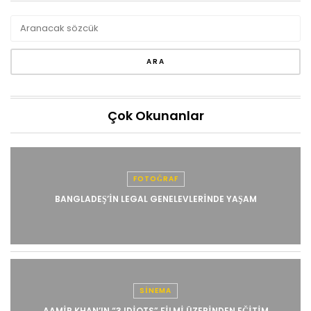
Çok Okunanlar
FOTOĞRAF
BANGLADEŞ’IN LEGAL GENELEVLERINDE YAŞAM
SINEMA
AAMIR KHAN’IN “3 IDIOTS” FILMI ÜZERINDEN EĞITIM