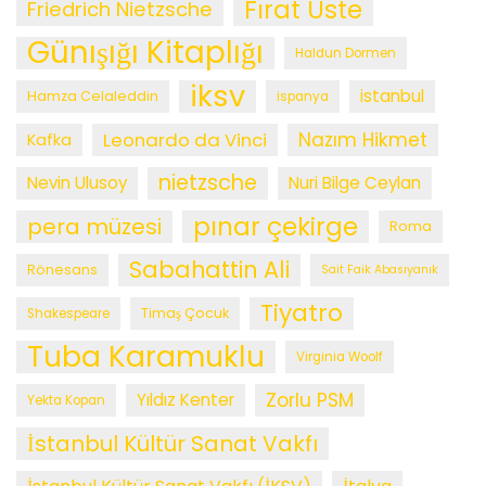
Fırat Üste
Friedrich Nietzsche
Günışığı Kitaplığı
Haldun Dormen
iksv
istanbul
Hamza Celaleddin
ispanya
Leonardo da Vinci
Nazım Hikmet
Kafka
nietzsche
Nevin Ulusoy
Nuri Bilge Ceylan
pınar çekirge
pera müzesi
Roma
Sabahattin Ali
Rönesans
Sait Faik Abasıyanık
Tiyatro
Timaş Çocuk
Shakespeare
Tuba Karamuklu
Virginia Woolf
Zorlu PSM
Yıldız Kenter
Yekta Kopan
İstanbul Kültür Sanat Vakfı