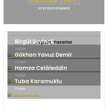
DIĞER YAZILARIMIZ
EDEBIYAT
İO VE ZEUS EFSANESI
Birgül Sevinçli
Popüler Yazarlar
Yazılar
Gökhan Yavuz Demir
Yazılar
Hamza Celâleddin
Yazılar
Tuba Karamuklu
Yazılar