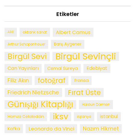
Etiketler
Albert Camus
ABD
akbank sanat
Barış Aygener
Arthur Schopenhauer
Birgül Sevinçli
Birgül Sevi
Can Yayınları
Edebiyat
Cemal Süreya
fotoğraf
Filiz Akın
fransa
Fırat Üste
Friedrich Nietzsche
Günışığı Kitaplığı
Haldun Dormen
iksv
istanbul
Hamza Celaleddin
ispanya
Leonardo da Vinci
Nazım Hikmet
Kafka