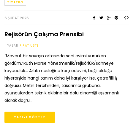
TIYATRO
6 ŞUBAT 2025
Rejisörün Çalışma Prensibi
YAZAR
FIRAT ÜSTE
“Mevcut bir savaşın ortasında seni evimi vururken
gördüm.”Ruth Morse Yönetmenlik/rejisörlük/sahneye
koyuculuk… Artık mesleğine karşı ödevini, bağlı olduğu
hiyerarşide hangi tanım daha iyi karşılıyor ise, çetrefilli iş
doğrusu. Metin tercihinden, tasarımcı grubuna,
oyunculardan teknik ekibine bir dolu dinamiği eşzamanlı
olarak doğru…
YAZIYI GÖSTER