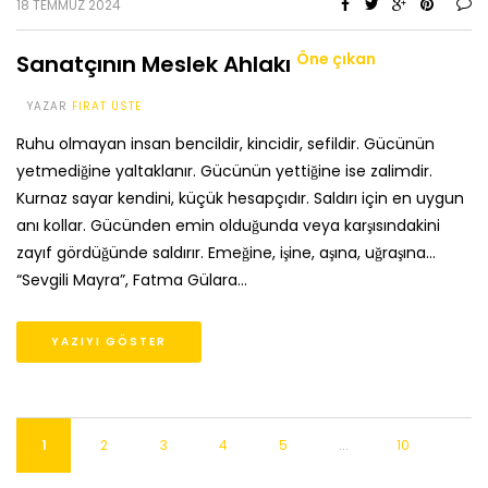
18 TEMMUZ 2024
Öne çıkan
Sanatçının Meslek Ahlakı
YAZAR
FIRAT ÜSTE
Ruhu olmayan insan bencildir, kincidir, sefildir. Gücünün
yetmediğine yaltaklanır. Gücünün yettiğine ise zalimdir.
Kurnaz sayar kendini, küçük hesapçıdır. Saldırı için en uygun
anı kollar. Gücünden emin olduğunda veya karşısındakini
zayıf gördüğünde saldırır. Emeğine, işine, aşına, uğraşına…
“Sevgili Mayra”, Fatma Gülara…
YAZIYI GÖSTER
1
2
3
4
5
...
10