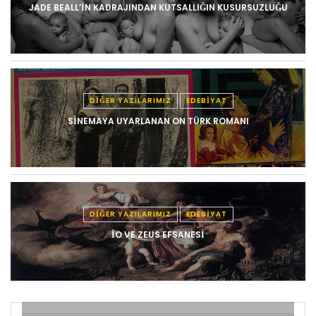
JADE BEALL’IN KADRAJINDAN KUTSALLIĞIN KUSURSUZLUĞU
DIĞER YAZILARIMIZ
EDEBIYAT
SINEMAYA UYARLANAN ON TÜRK ROMANI
DIĞER YAZILARIMIZ
EDEBIYAT
İO VE ZEUS EFSANESI