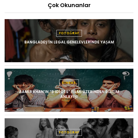
Çok Okunanlar
FOTOĞRAF
BANGLADEŞ’IN LEGAL GENELEVLERINDE YAŞAM
SINEMA
AAMIR KHAN’IN “3 IDIOTS” FILMI ÜZERINDEN EĞITIM
ANLAYIŞI
FOTOĞRAF