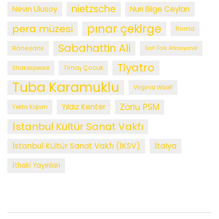
nietzsche
Nevin Ulusoy
Nuri Bilge Ceylan
pınar çekirge
pera müzesi
Roma
Sabahattin Ali
Rönesans
Sait Faik Abasıyanık
Tiyatro
Timaş Çocuk
Shakespeare
Tuba Karamuklu
Virginia Woolf
Zorlu PSM
Yıldız Kenter
Yekta Kopan
İstanbul Kültür Sanat Vakfı
İstanbul Kültür Sanat Vakfı (İKSV)
İtalya
İthaki Yayınları