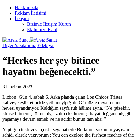
Hakkımızda
Reklam İletişimi
İletişim
Bizimle İletişim Kurun
Ekibimize Katıl
Diğer Yazılarımız
Edebiyat
“Herkes her şey bitince
hayatını beğenecekti.”
3 Haziran 2023
Lizbon, Gün 4, sabah 6. Arka planda çalan Los Chicos Tristes
kahveye eşlik etmekle yetinmeyip Şule Gürbüz’e devam etme
hevesi uyandırıyor. Kaldığım sayfa ruh hâlime ayna, “Ne güzeldir,
kimse bitmemiş, ölmemiş, azalıp eksilmemiş, hayat değişmemiş gibi
yaşamaya devam etmek ve ne acıdır bunun tam aksi.”
Yaptığım tekli veya çoklu seyahatlerle Buda’nın sözünün yaşayan
şahidi olarak yazıyorum ; You can explore the furthest reaches of the