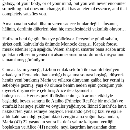
galaxy, of your body, or of your mind, but you will never encounter
something that does not change, that has an eternal essence, and that
completely satisfies you.
Ama bana bu sabah ilhamı veren sadece bunlar değil…İnsanın,
hâlinin, derdinin diğerleri olan hiç mesafesindeki yakınlığı oluyor…
Hafızam beni üç gün önceye götürüyor. Perşembe günü sabahı,
şirket oteli, kahvaltı’da önümde Monocle dergisi. Kapak fotosu
merak edenler için aşağıda. Wiser, sharper, smarter bana acaba artık
şu takım elbisenin yenisi mi alsam sorusunu sordururak misyonunu
tamamlamış görünüyor.
Cuma akşam yemeği, Lizbon emlak sektörü ile orantılı büyüyen
arkadaşım Fernando, bankacılığı boşanma sonrası boşluğa düşerek
henüz yeni bırakmış Maria ve yıllarca dünyanın galiba her yerini iş
sebebiyle gezmiş, yaşı 40 olunca benim neden eşim çocuğum yok
diyerek düşüncelere çekilmiş Alice ile akşamüstü
buluşması….Herkes pozitif düşüncenin iştah artırıcı etkisiyle
başladığı beyaz sangria ile Atalho (Príncipe Real’de bir mekân) ve
etraftaki her şeye şükür ve övgüler yağdırıyor. İkinci Sürahi’de hava
hakikat’ten yana esmeye başlıyor. Fernando (39) üç kızı ve eşi ile
artık kaldıramadığı yoğunluktaki zengin ama yoğun hayatından,
Maria (41) 22 yaşından sonra ilk defa yalnız kalışının verdiği
boşluktan ve Alice (41) nerede, neyi kaçırdım havasından dem