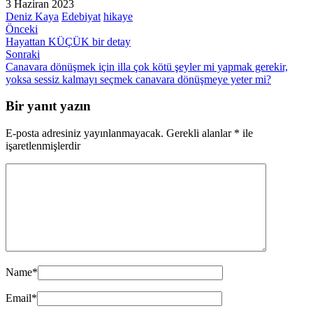
3 Haziran 2023
Deniz Kaya
Edebiyat
hikaye
Önceki
Hayattan KÜÇÜK bir detay
Sonraki
Canavara dönüşmek için illa çok kötü şeyler mi yapmak gerekir,
yoksa sessiz kalmayı seçmek canavara dönüşmeye yeter mi?
Bir yanıt yazın
E-posta adresiniz yayınlanmayacak.
Gerekli alanlar
*
ile
işaretlenmişlerdir
Name
*
Email
*