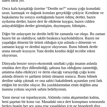
halen ideal yer.
Onca kafa karışıklığı üzerine “Derdin ne?” sorusu çoğu konudaki
uzun, karmaşık ve dağınık konuları gerçekliğe çekiyor. Kendime ve
başkalarına bu soruyu sorduğumda bazen ödünç dertler, bazen
uydurma dertler, bazen dert ile etkileme kaygısı, bazen cidden
anlayabildiğim dertler görmüşüm, duymuşum, bilmişim..
Diğer bir anlayışım ise derdin belli bir zamanda var oluşu. Bu zaman
bazen bir an olabiliyor, takibi bırakınca kaybolabiliyor. Bazen ise
yaşadığın dönemi bir ürünü olduğun için aslında o dönemin ve
zamanın kaygı ve derdini taşıyor oluyorsun. Bunu bilmek dertle
arana mesafe koyuyor. Yani derdin kendisi değil tecrübe edeni
oluyorsun.
Dünyada benzer sosyo-ekonomik sınıftaki çoğu insanın aslında
ortalıkta dert diye dillendirdiği, şahsına has olduğunu zannettiği,
anlatırsa daha etkileyici ve derin olacağı varsaydığı çoğu konu
aslında dönem ve şartların ürünü olmanın sonucu. Bunu bilmek
derdine sahip çıkmak ve ona sahici bakabilmek açısından yeni fark
ettiğim bir tecrübe oluyor. Bu yazdıklarımdan emin değilim ama
inanma yolunu seçerek safımı belirliyorum.
Yarın mesai var toparlayayım. Aklımda cuma akşamından kalma,
beni şaşırtan bir konu var. Masadaki onca dert konuşması sonrasında
herkes bugün her şey sona erse yaşadıkları için ne hissederdi diye