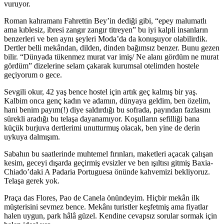
vuruyor.
Roman kahramanı Fahrettin Bey’in dediği gibi, “epey malumatlı
ama kıblesiz, ibresi zangır zangır titreyen” bu iyi kalpli insanların
benzerleri ve ben aynı şeyleri Moda’da da konuşuyor olabilirdik.
Dertler belli mekândan, dilden, dinden bağımsız benzer. Bunu gezen
bilir. “Dünyada tükenmez murat var imiş/ Ne alanı gördüm ne murat
gördüm” dizelerine selam çakarak kurumsal otelimden hostele
geçiyorum o gece.
Sevgili okur, 42 yaş bence hostel için artık geç kalmış bir yaş.
Kalbim onca genç kadın ve adamın, dünyaya geldim, ben özelim,
hani benim payım(!) diye saldırdığı bu sofrada, payından fazlasını
sürekli aradığı bu telaşa dayanamıyor. Koşulların sefilliği bana
küçük burjuva dertlerimi unutturmuş olacak, ben yine de derin
uykuya dalmışım.
Sabahın bu saatlerinde muhtemel fırınları, maketleri açacak çalışan
kesim, geceyi dışarda geçirmiş evsizler ve ben ışıltısı gitmiş Baxia-
Chiado’daki A Padaria Portuguesa önünde kahvemizi bekliyoruz.
Telaşa gerek yok.
Praça das Flores, Pao de Canela önündeyim. Hiçbir mekân ilk
müşterisini sevmez bence. Mekânı turistler keşfetmiş ama fiyatlar
halen uygun, park hâlâ güzel. Kendine cevapsız sorular sormak için