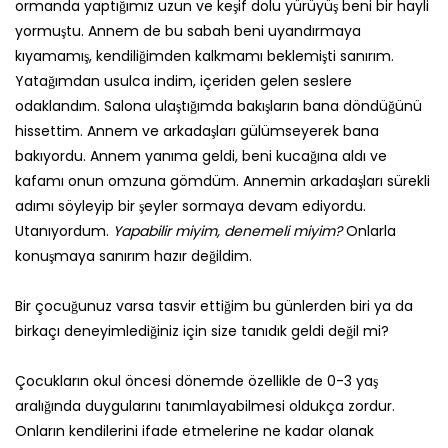
ormanda yaptığımız uzun ve keşif dolu yürüyüş beni bir hayli
yormuştu. Annem de bu sabah beni uyandırmaya
kıyamamış, kendiliğimden kalkmamı beklemişti sanırım.
Yatağımdan usulca indim, içeriden gelen seslere
odaklandım. Salona ulaştığımda bakışların bana döndüğünü
hissettim. Annem ve arkadaşları gülümseyerek bana
bakıyordu. Annem yanıma geldi, beni kucağına aldı ve
kafamı onun omzuna gömdüm. Annemin arkadaşları sürekli
adımı söyleyip bir şeyler sormaya devam ediyordu.
Utanıyordum.
Yapabilir miyim, denemeli miyim?
Onlarla
konuşmaya sanırım hazır değildim.
Bir çocuğunuz varsa tasvir ettiğim bu günlerden biri ya da
birkaçı deneyimlediğiniz için size tanıdık geldi değil mi?
Çocukların okul öncesi dönemde özellikle de 0-3 yaş
aralığında duygularını tanımlayabilmesi oldukça zordur.
Onların kendilerini ifade etmelerine ne kadar olanak