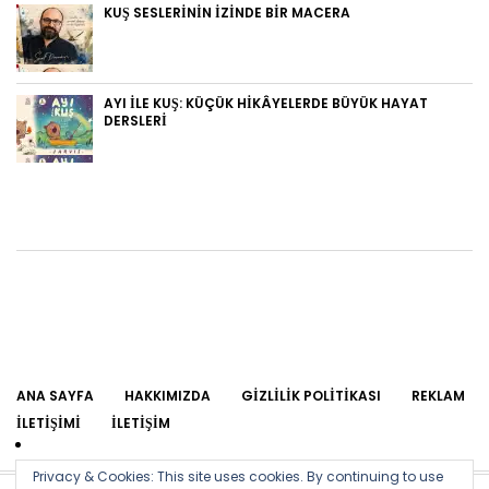
KUŞ SESLERININ İZINDE BIR MACERA
AYI ILE KUŞ: KÜÇÜK HIKÂYELERDE BÜYÜK HAYAT
DERSLERI
ANA SAYFA
HAKKIMIZDA
GIZLILIK POLITIKASI
REKLAM
İLETIŞIMI
İLETIŞIM
Privacy & Cookies: This site uses cookies. By continuing to use