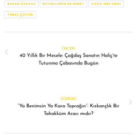
BAHAR ÖZKAYA
DUYGULARIN NE RENK?
SOOK-HEE CHOI
TIMAŞ ÇOCUK
ÖNCEKI
40 Yıllık Bir Mesele: Çağdaş Sanatın Haliç’te
Tutunma Çabasında Bugün
SONRAKI
“Ya Benimsin Ya Kara Toprağın”: Kıskançlık Bir
Tahakküm Aracı mıdır?