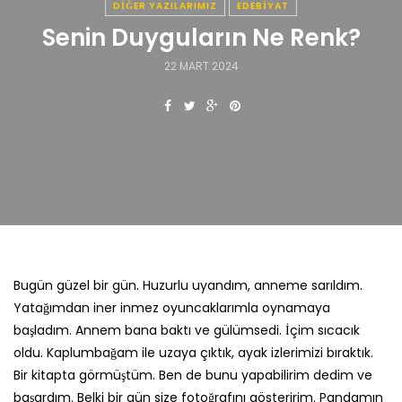
DIĞER YAZILARIMIZ
EDEBIYAT
Senin Duyguların Ne Renk?
22 MART 2024
Bugün güzel bir gün. Huzurlu uyandım, anneme sarıldım.
Yatağımdan iner inmez oyuncaklarımla oynamaya
başladım. Annem bana baktı ve gülümsedi. İçim sıcacık
oldu. Kaplumbağam ile uzaya çıktık, ayak izlerimizi bıraktık.
Bir kitapta görmüştüm. Ben de bunu yapabilirim dedim ve
başardım. Belki bir gün size fotoğrafını gösteririm. Pandamın