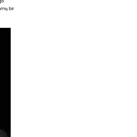
rgo
mış bir