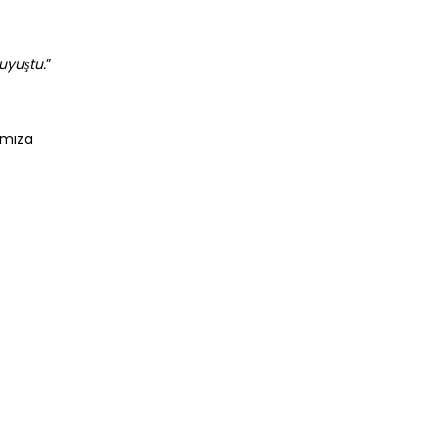
uyuştu.
”
amıza