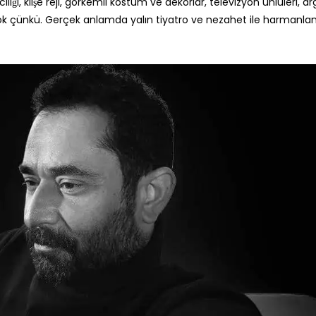
lığı, klişe reji, görkemli kostüm ve dekorlar, televizyon ünlüleri, a
r yok çünkü. Gerçek anlamda yalın tiyatro ve nezahet ile harmanlan