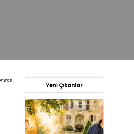
hne
‘de
Yeni Çıkanlar