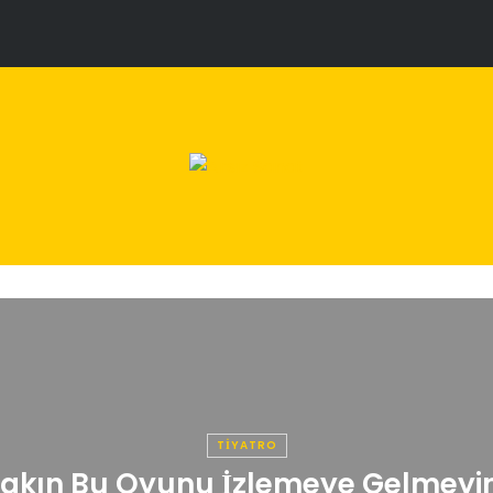
TIYATRO
akın Bu Oyunu İzlemeye Gelmeyi