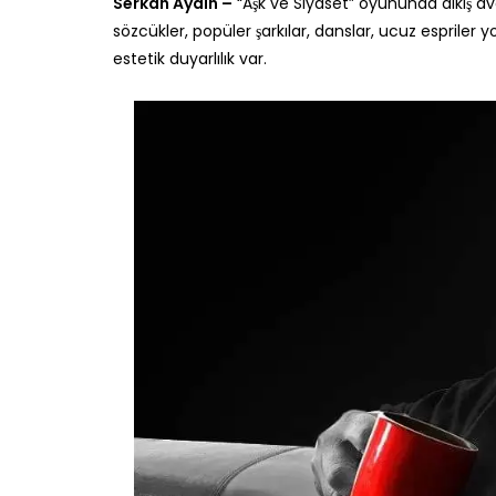
Serkan Aydın –
“Aşk ve Siyaset” oyununda alkış avcı
sözcükler, popüler şarkılar, danslar, ucuz esprile
estetik duyarlılık var.