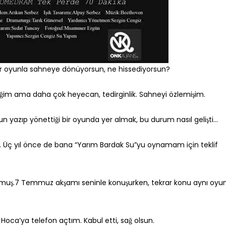
 bir oyunla sahneye dönüyorsun, ne hissediyorsun?
ğim ama daha çok heyecan, tedirginlik. Sahneyi özlemişim.
n yazıp yönettiği bir oyunda yer almak, bu durum nasıl gelişti…
yın. Üç yıl önce de bana “Yarım Bardak Su”yu oynamam için teklif
uş.7 Temmuz akşamı seninle konuşurken, tekrar konu aynı oyu
Hoca’ya telefon açtım. Kabul etti, sağ olsun.