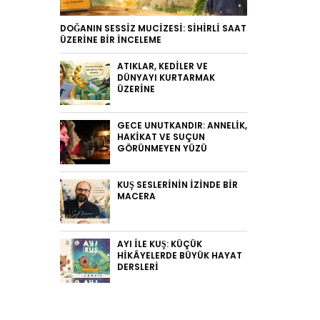
DOĞANIN SESSIZ MUCIZESI: SIHIRLI SAAT
ÜZERINE BIR İNCELEME
ATIKLAR, KEDILER VE
DÜNYAYI KURTARMAK
ÜZERINE
GECE UNUTKANDIR: ANNELIK,
HAKIKAT VE SUÇUN
GÖRÜNMEYEN YÜZÜ
KUŞ SESLERININ İZINDE BIR
MACERA
AYI ILE KUŞ: KÜÇÜK
HIKÂYELERDE BÜYÜK HAYAT
DERSLERI