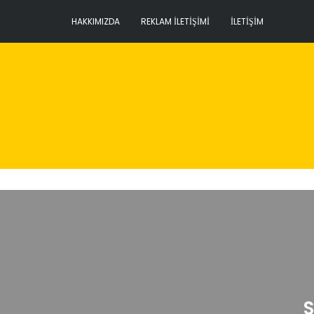
HAKKIMIZDA
REKLAM İLETIŞIMI
İLETIŞIM
S