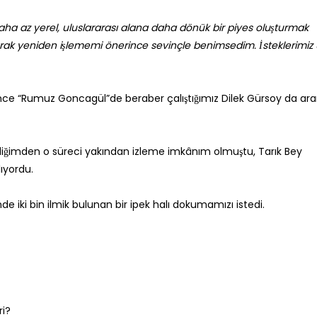
aha az yerel, uluslararası alana daha dönük bir piyes oluşturmak
arak yeniden işlememi önerince sevinçle benimsedim. İsteklerimiz 
önce “Rumuz Goncagül”de beraber çalıştığımız Dilek Gürsoy da ar
diğimden o süreci yakından izleme imkânım olmuştu, Tarık Bey
ıyordu.
e iki bin ilmik bulunan bir ipek halı dokumamızı istedi.
ri?