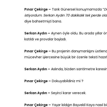
Pınar Çekirge –
Tarık Günersel konuşmamızda “
D
istiyordum. Serkan Aydın 70 dakikalık tek perde ol
diye bahsetmişti bana.
Serkan Aydın –
Aynen öyle oldu. Bu arada yıllar 
katıldı ve provalar başladı.
Pınar Çekirge –
Bu projenin danışmanlığını üstlen
mücevher işlercesine büyük bir özenle teksti hazırl
Serkan Aydın –
Aslında, bizden santimetre karesind
Pınar Çekirge –
Dokuyabildiniz mi ?
Serkan Aydın –
Seyirci karar verecek.
Pınar Çekirge –
Yaşar kıldığın Başvekil Kaya nasıl bi