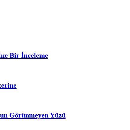
ine Bir İnceleme
zerine
uçun Görünmeyen Yüzü