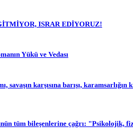
GİTMİYOR, ISRAR EDİYORUZ!
omanın Yükü ve Vedası
mı, savaşın karşısına barışı, karamsarlığı
n tüm bileşenlerine çağrı: "Psikolojik, fizik